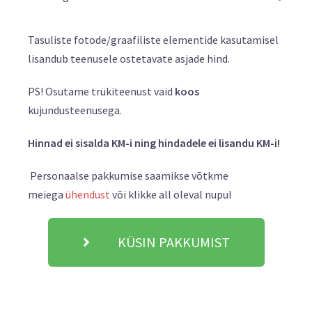
Tasuliste fotode/graafiliste elementide kasutamisel
lisandub teenusele ostetavate asjade hind.
PS! Osutame trükiteenust vaid
koos
kujundusteenusega.
Hinnad ei sisalda KM-i ning hindadele ei lisandu KM-i!
Personaalse pakkumise saamikse võtkme
meiega
ühendust
või klikke all oleval nupul
KÜSIN PAKKUMIST