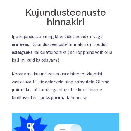
Kujundusteenuste
hinnakiri
Iga kujundustöö ning klientide soovid on väga
erinevad
. Kujundusteenuste hinnakiri on toodud
esialgseks
kalkulatsiooniks ( st. lõpphind võib olla
kallim, kuid ka odavam ).
Koostame kujundusteenuste hinnapakkumisi
vastatavalt Teie
eelarvele
ning
soovidele
. Oleme
paindliku
suhtumisega ning üheskoos leiame
kindlasti Teie jaoks
parima
lahenduse.